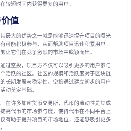
方在较短时间内获得更多的用户。
与价值
，其最大的优势之一就是能够迅速提升项目的曝光
更有可能积极参与，从而帮助项目迅速积累用户。
能够让它们在竞争激烈的市场中脱颖而出。
。通过空投，项目方不仅可以吸引更多的用户参与
一个活跃的社区。社区的规模和活跃度对于区块链
目的长期发展与稳定性。空投通过建立初步的用户
等活动奠定基础。
性。在许多加密货币交易所，代币的流动性是其成
效提高代币的市场参与度，使得代币在不同平台上
不仅有助于提升项目的市场地位，还能够吸引更多
设。