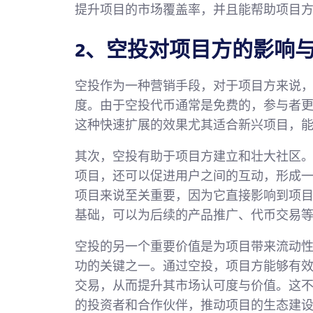
提升项目的市场覆盖率，并且能帮助项目
2、空投对项目方的影响
空投作为一种营销手段，对于项目方来说
度。由于空投代币通常是免费的，参与者
这种快速扩展的效果尤其适合新兴项目，
其次，空投有助于项目方建立和壮大社区
项目，还可以促进用户之间的互动，形成
项目来说至关重要，因为它直接影响到项
基础，可以为后续的产品推广、代币交易
空投的另一个重要价值是为项目带来流动
功的关键之一。通过空投，项目方能够有
交易，从而提升其市场认可度与价值。这
的投资者和合作伙伴，推动项目的生态建