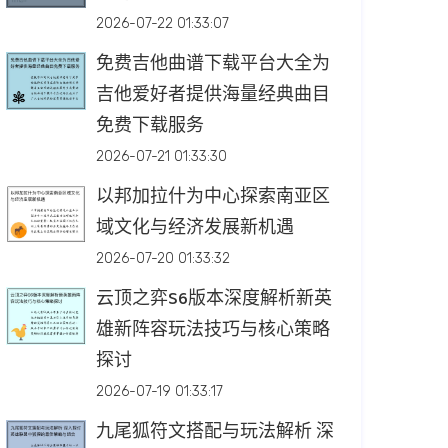
2026-07-22 01:33:07
免费吉他曲谱下载平台大全为
吉他爱好者提供海量经典曲目
免费下载服务
2026-07-21 01:33:30
以邦加拉什为中心探索南亚区
域文化与经济发展新机遇
2026-07-20 01:33:32
云顶之弈S6版本深度解析新英
雄新阵容玩法技巧与核心策略
探讨
2026-07-19 01:33:17
九尾狐符文搭配与玩法解析 深