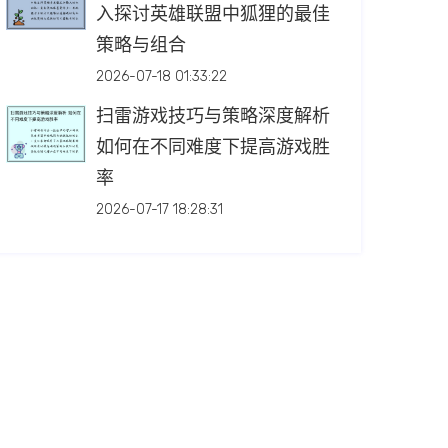
入探讨英雄联盟中狐狸的最佳
策略与组合
2026-07-18 01:33:22
扫雷游戏技巧与策略深度解析
如何在不同难度下提高游戏胜
率
2026-07-17 18:28:31