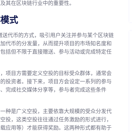
制及其在区块链行业中的重要性。
作模式
免费赠送代币的方式，吸引用户关注并参与某个区块链
增加代币的分发量，从而提升项目的市场知名度和
，包括但不限于直接赠送、参与活动或完成特定任
先，项目方需要定义空投的目标受众群体，通常会
在的投资者。接下来，项目方会设定一系列的参与
户、完成社交媒体分享等，参与者完成这些条件
：一种是广义空投，主要依靠大规模的受众分发代
模空投，这类空投往往通过任务激励的形式进行，
下载应用等）才能获得奖励。这两种形式都有助于