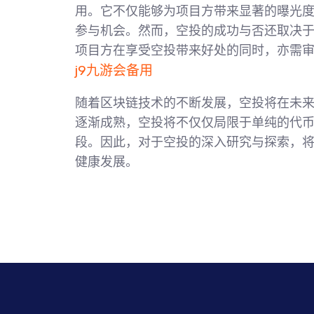
用。它不仅能够为项目方带来显著的曝光
参与机会。然而，空投的成功与否还取决
项目方在享受空投带来好处的同时，亦需
j9九游会备用
随着区块链技术的不断发展，空投将在未
逐渐成熟，空投将不仅仅局限于单纯的代
段。因此，对于空投的深入研究与探索，
健康发展。