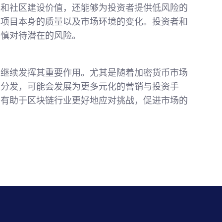
度和社区建设价值，还能够为投资者提供低风险的
于项目本身的质量以及市场环境的变化。投资者和
审慎对待潜在的风险。
来继续发挥其重要作用。尤其是随着加密货币市场
币分发，可能会发展为更多元化的营销与投资手
将有助于区块链行业更好地应对挑战，促进市场的