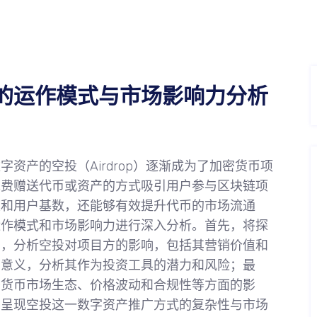
的运作模式与市场影响力分析
资产的空投（Airdrop）逐渐成为了加密货币项
免费赠送代币或资产的方式吸引用户参与区块链项
度和用户基数，还能够有效提升代币的市场流通
运作模式和市场影响力进行深入分析。首先，将探
着，分析空投对项目方的影响，包括其营销价值和
的意义，分析其作为投资工具的潜力和风险；最
密货币市场生态、价格波动和合规性等方面的影
图呈现空投这一数字资产推广方式的复杂性与市场