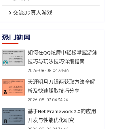
交流J9真人游戏
热门新闻
如何在QQ炫舞中轻松掌握游泳
技巧与玩法技巧详细指南
2026-08-08 04:34:36
天涯明月刀银两获取方法全解
析及快速赚取技巧分享
2026-08-07 04:34:24
基于Net Framework 2.0的应用
开发与性能优化研究