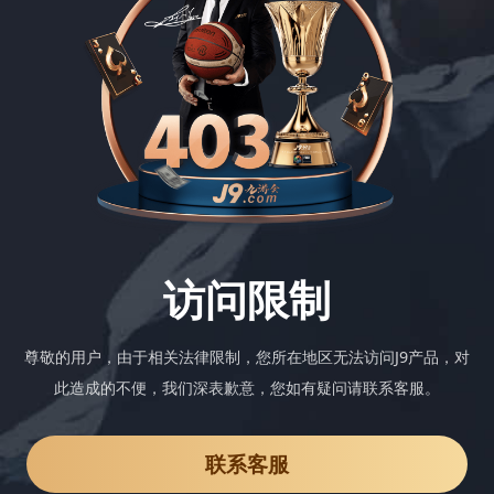
访问限制
尊敬的用户，由于相关法律限制，您所在地区无法访问J9产品，对
此造成的不便，我们深表歉意，您如有疑问请联系客服。
联系客服