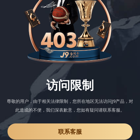
访问限制
尊敬的用户，由于相关法律限制，您所在地区无法访问J9产品，对
此造成的不便，我们深表歉意，您如有疑问请联系客服。
联系客服